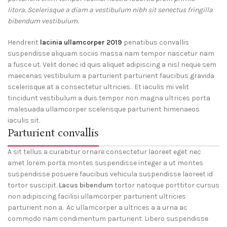
litora. Scelerisque a diam a vestibulum nibh sit senectus fringilla
bibendum vestibulum.
Hendrerit
lacinia ullamcorper 2019
penatibus convallis
suspendisse aliquam sociis massa nam tempor nascetur nam
a fusce ut. Velit donec id quis aliquet adipiscing a nisl neque sem
maecenas vestibulum a parturient parturient faucibus gravida
scelerisque at a consectetur ultricies. Et iaculis mi velit
tincidunt vestibulum a duis tempor non magna ultrices porta
malesuada ullamcorper scelerisque parturient himenaeos
iaculis sit.
Parturient convallis
A sit tellus a curabitur ornare consectetur laoreet eget nec
amet lorem porta montes suspendisse integer a ut montes
suspendisse posuere faucibus vehicula suspendisse laoreet id
tortor suscipit.
Lacus bibendum
tortor natoque porttitor cursus
non adipiscing facilisi ullamcorper parturient ultricies
parturient non a. Ac ullamcorper a ultrices a a urna ac
commodo nam condimentum parturient. Libero suspendisse