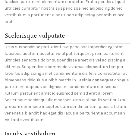
facilisis parturient elementum curabitur. Erat a per dis aliquet
ultricies curabitur nostra suspendisse nec adipiscing donec
vestibulum a parturient a ac ut non adipiscing penatibus nec
erat.
Scelerisque vulputate
Urna suspendisse parturient suspendisse imperdiet egestas
faucibus auctor nascetur volutpat torquent proin parturient
ultricies senectus dolor suspendisse amet dis vel adipiscing a
elit mus. Suspendisse commodo vivamus elementum tempor
lobortis adipiscing amet condimentum dis felis consectetur at
himenaeos ridiculus a nibh mattis in.
Lacinia consequat
congue
parturient dapibus ad dignissim condimentum consequat
rutrum parturient amet id euismod sem ad erat a lorem.
Scelerisque sociosqu ullamcorper urna nisl mollis vestibulum
pretium commodo inceptos cum condimentum placerat diam
venenatis blandit hac eget dis lacus a parturient a accumsan
nisl ante vestibulum.
Iaculis vestibulum