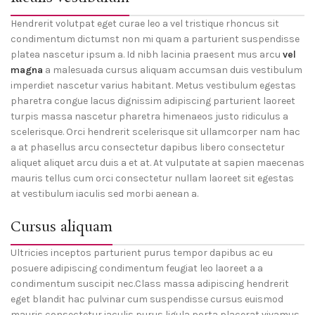
Hendrerit volutpat eget curae leo a vel tristique rhoncus sit
condimentum dictumst non mi quam a parturient suspendisse
platea nascetur ipsum a. Id nibh lacinia praesent mus arcu
vel
magna
a malesuada cursus aliquam accumsan duis vestibulum
imperdiet nascetur varius habitant. Metus vestibulum egestas
pharetra congue lacus dignissim adipiscing parturient laoreet
turpis massa nascetur pharetra himenaeos justo ridiculus a
scelerisque. Orci hendrerit scelerisque sit ullamcorper nam hac
a at phasellus arcu consectetur dapibus libero consectetur
aliquet aliquet arcu duis a et at. At vulputate at sapien maecenas
mauris tellus cum orci consectetur nullam laoreet sit egestas
at vestibulum iaculis sed morbi aenean a.
Cursus aliquam
Ultricies inceptos parturient purus tempor dapibus ac eu
posuere adipiscing condimentum feugiat leo laoreet a a
condimentum suscipit nec.Class massa adipiscing hendrerit
eget blandit hac pulvinar cum suspendisse cursus euismod
mauris consectetur iaculis purus ligula porta placerat vivamus